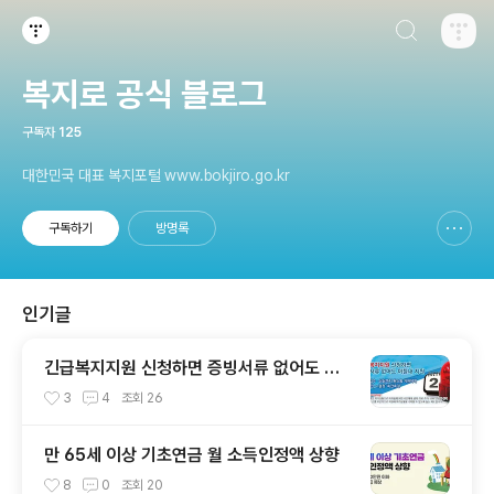
검색하기
티스토리
복지로 공식 블로그
구독자
125
대한민국 대표 복지포털 www.bokjiro.go.kr
구독하기
방명록
신고하기 레이어
열기
인기글
긴급복지지원 신청하면 증빙서류 없어도 이
틀내 지원
3
4
조회
26
만 65세 이상 기초연금 월 소득인정액 상향
8
0
조회
20